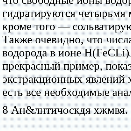
гидратируются четырьмя 
кроме того — сольватиру
Также очевидно, что числ
водорода в ионе H(FeCLi)
прекрасный пример, пока
экстракционных явлений м
есть все необходимые ана
8 Ан&лнтичоскдя хжмвя. 