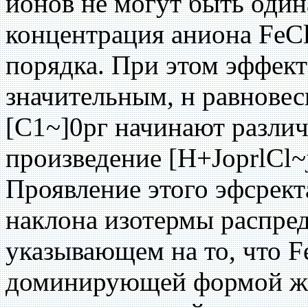
ионов не могут быть один
концентрация аниона FeCl
порядка. При этом эффект
значительным, н равновес
[С1~]0рг начинают различ
произведение [H+JoprlCl~
Проявление этого эфсрект
наклона изотермы распред
указывающем на то, что F
доминирующей формой жел