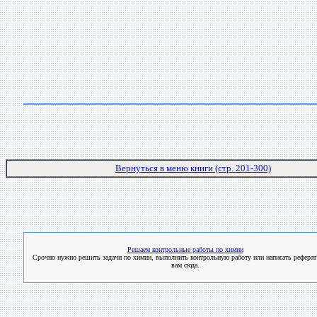
Вернуться в меню книги (стр. 201-300)
Решаем контрольные работы по химии
Срочно нужно решить задачи по химии, выполнить контрольную работу или написать реферат
вам сюда.