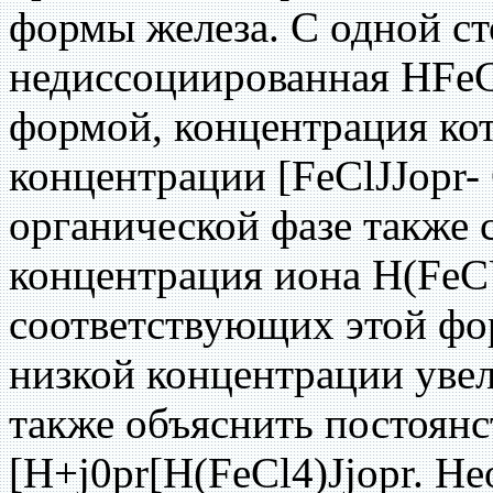
формы железа. С одной ст
недиссоциированная HFeC
формой, концентрация ко
концентрации [FeClJJopr-
органической фазе также 
концентрация иона H(FeC
соответствующих этой форм
низкой концентрации увел
также объяснить постоян
[H+j0pr[H(FeCl4)Jjopr. Н