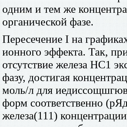
одним и тем же концентр
органической фазе.
Пересечение I на графика
ионного эффекта. Так, пр
отсутствие железа НС1 эк
фазу, достигая концентрац
моль/л для иедиссощшгюв
форм соответственно (рЯд
железа(111) концентрации