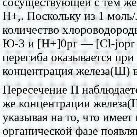
сосуществующей с тем же
Н+,. Поскольку из 1 моль
количество хлороводородн
Ю-3 и [Н+]0рг — [Cl-jopr =
перегиба оказывается при 
концентрация железа(Ш) в
Пересечение П наблюдаетс
же концентрации железа(Ш
указывая на то, что имеет
органической фазе появл