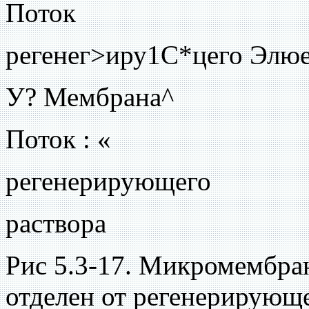
Поток
регенег>иру1С*цего Элюе
У? Мембрана^
Поток : «
регенерирующего
раствора
Рис 5.3-17. Микромембра
отделен от регенерирующе