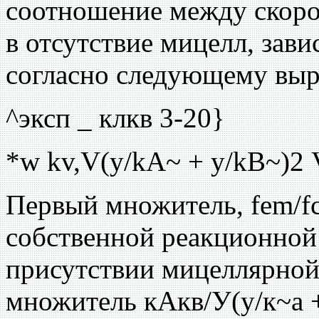
соотношение между скоро
в отсутствие мицелл, зави
согласно следующему вы
^эксп _ клкв 3-20}
*w kv,V(y/kA~ + y/kB~)2 V
Первый множитель, fem/fc
собственной реакционной 
присутствии мицеллярной 
множитель кАкв/У(у/к~а + 