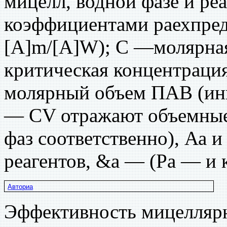
мицелл, водной фазе и реа
коэффициентами раехпреде
[A]m/[A]W); С —молярна
критическая концентраци
молярный объем ПАВ (ин
— CV отражают объемные
фаз соответственно), Аа 
реагентов, &а — (Ра — и кв
Авториа
Эффективность мицеллярн