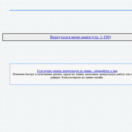
Вернуться в меню книги (стр. 1-100)
Если нужно решить контрольную по химии - обращайтесь к нам
Поможем быстро и качественно решить задачи по химии, выполнить контрольную работу или н
реферат. Консультируем по химии онлайн.