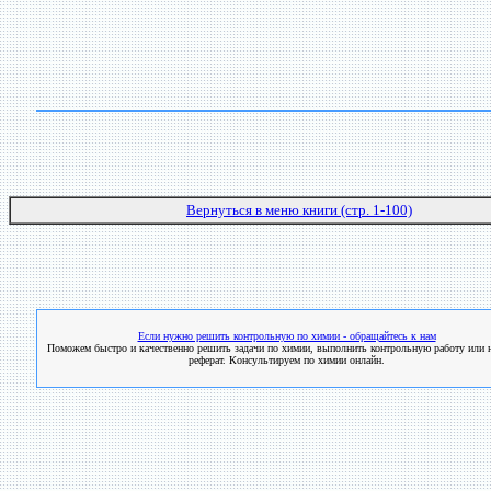
Вернуться в меню книги (стр. 1-100)
Если нужно решить контрольную по химии - обращайтесь к нам
Поможем быстро и качественно решить задачи по химии, выполнить контрольную работу или н
реферат. Консультируем по химии онлайн.