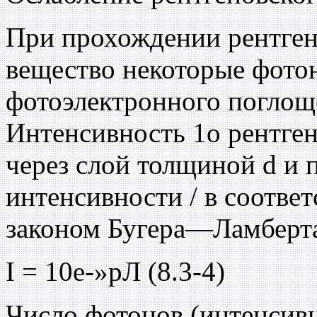
При прохождении рентген
вещество некоторые фотон
фотоэлектронного поглоще
Интенсивность 1о рентген
через слой толщиной d и 
интенсивности / в соотве
законом Бугера—Ламберт
I = 10е-»рЛ (8.3-4)
Число фотонов (интенсивн