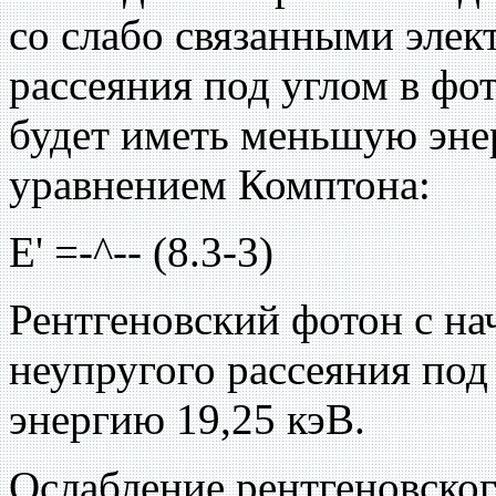
со слабо связанными элек
рассеяния под углом в фо
будет иметь меньшую эне
уравнением Комптона:
Е' =-^-- (8.3-3)
Рентгеновский фотон с на
неупругого рассеяния под
энергию 19,25 кэВ.
Ослабление рентгеновско