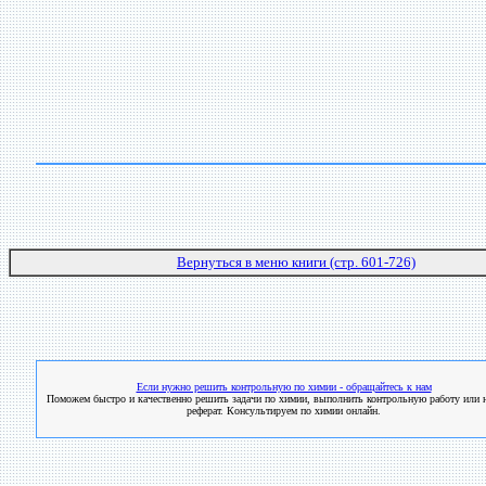
Вернуться в меню книги (стр. 601-726)
Если нужно решить контрольную по химии - обращайтесь к нам
Поможем быстро и качественно решить задачи по химии, выполнить контрольную работу или н
реферат. Консультируем по химии онлайн.