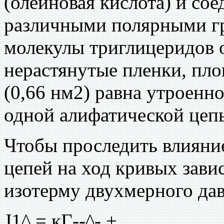
(олеиновая кислота) и со
различными полярными гр
молекулы триглицеридов 
нерастянутые пленки, пло
(0,66 нм2) равна утроенн
одной алифатической цеп
Чтобы проследить влияни
цепей на ход кривых зави
изотерму двухмерного дав
J1^ = кГ--^- +