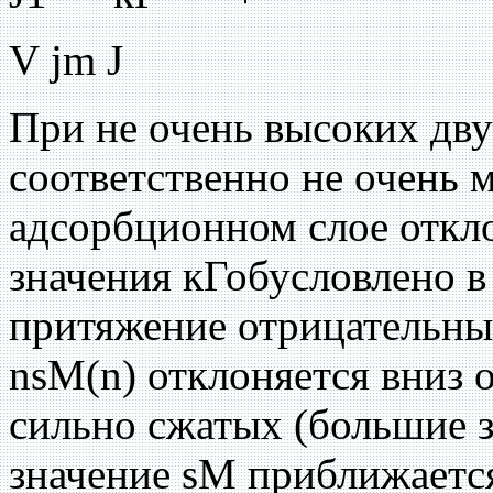
V jm J
При не очень высоких дв
соответственно не очень 
адсорбционном слое откл
значения кГобусловлено 
притяжение отрицательны
nsM(n) отклоняется вниз о
сильно сжатых (большие з
значение sM приближается