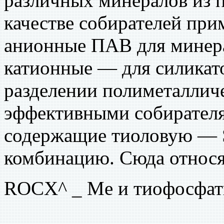
различных минералов из 
качестве собирателей пр
анионные ПАВ для минера
катионные — для силикат
разделении полиметаллич
эффективными собирател
содержащие тиоловую — S
комбинацию. Сюда относя
ROCX^ _ Me и тиофосфаты