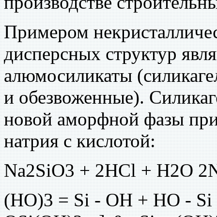
производстве строительны
Примером некристалличе
дисперсных структур явля
алюмосиликаты (силикаге
и обезвоженные). Силика
новой аморфной фазы при
натрия с кислотой:
Na2SiO3 + 2HCl + H2O 2N
(HO)3 = Si - ОН + НО - Si 