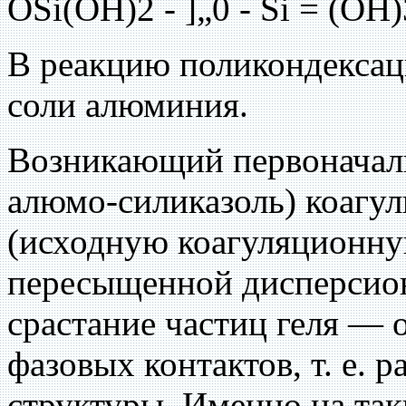
OSi(OH)2 - ]„0 - Si = (OH)
В реакцию поликондексац
соли алюминия.
Возникающий первоначаль
алюмо-силиказоль) коагул
(исходную коагуляционну
пересыщенной дисперсио
срастание частиц геля —
фазовых контактов, т. е. 
структуры. Именно на так