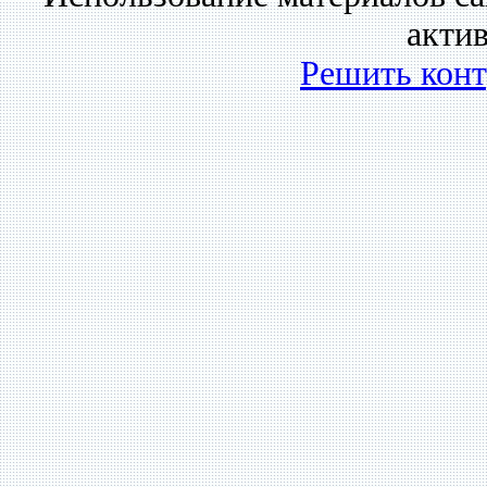
акти
Решить кон