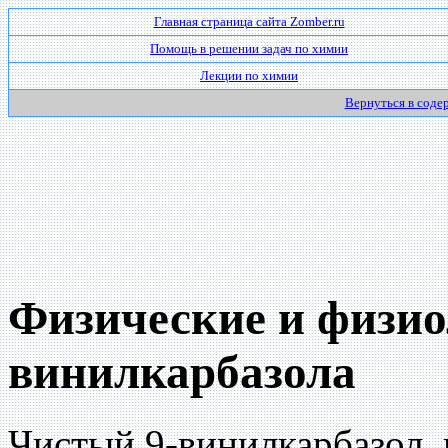
Главная страница сайта Zomber.ru
Помощь в решении задач по химии
Лекции по химии
Вернуться в соде
Физические и физио
винилкарбазола
Чистый 9-винилкарбазол, 