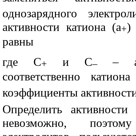
однозарядного электро
активности катиона (
a
)
+
равны
где
C
и
C
– ана
+
–
соответственно катион
коэффициенты активности
Определить активности
невозможно, поэтом