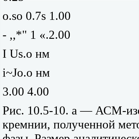
о.so 0.7s 1.00
- ,,*" 1 «.2.00
I Us.о нм
i~Jo.o нм
3.00 4.00
Рис. 10.5-10. а — АСМ-из
кремнии, полученной мето
фазы. Размер аналитическ