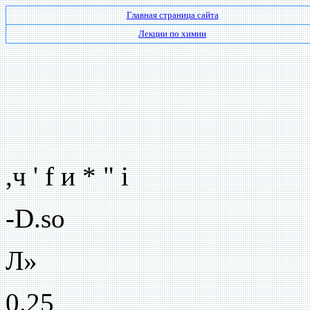
Главная страница сайта
Лекции по химии
,ч ' f и * " i
-D.so
Л»
0.25