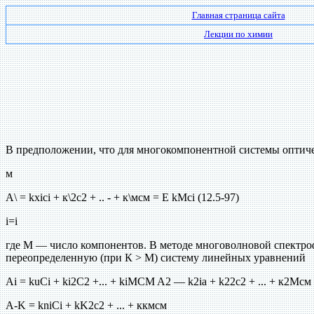
Главная страница сайта
Лекции по химии
В предположении, что для многокомпонентной системы оптиче
м
А\ = kxici + к\2с2 + .. - + к\мсм = Е kMci (12.5-97)
i=i
где М — число компонентов. В методе многоволновой спектро
переопределенную (при К > М) систему линейных уравнений
Ai = kuCi + ki2C2 +... + kiMCM A2 — k2ia + k22c2 + ... + к2Мсм
A-K = kniCi + kK2c2 + ... + ккмсм