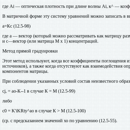
где Ai — оптическая плотность при длине волны Ai, к^ — коэф
В матричной форме эту систему уравнений можно записать в в
а=Кс (12.5-98)
где а — вектор (который можно рассматривать как матрицу р
и с—вектор (или матрица М х 1) концентраций.
Метод прямой градуировки
Этот метод используют, когда все коэффициенты поглощения и
источников), а также когда отсутствуют как взаимодействия 
компонентов матрицы.
При соблюдении указанных условий состав неизвестного образ
cj, = ао-К--1 в случае К = М (12.5-99)
либо
с0 = K'iKRty^ao в случае К > М (12.5-100)
(ср. с предсказанием значений хо по уравнению (12.5-55).