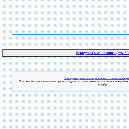
Вернуться в меню книги (стр. 50
Если нужно решить контрольную по химии - обращай
Поможем быстро и качественно решить задачи по химии, выполнить контрольную работу 
онлайн.