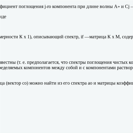
фициент поглощения j-ro компонента при длине волны А» и Cj —
иде
азмерности К х 1), описывающий спектр, if —матрица К х М, с
звестны (т. е. предполагается, что спектры поглощения чистых
определяемых компонентов между собой и с компонентами раство
ца (вектор со) можно найти из его спектра ао и матрицы коэфф