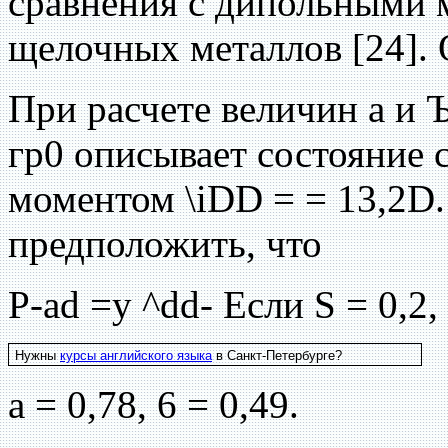
сравнения с дипольными 
щелочных металлов [24]. 
При расчете величин а и Ъ
гр0 описывает состояние
моментом \iDD = = 13,2D.
предположить, что
P-ad =у ^dd- Если S = 0,2,
Нужны
курсы английского языка
в Санкт-Петербурге?
а = 0,78, 6 = 0,49.