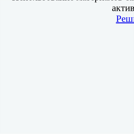
акти
Реш