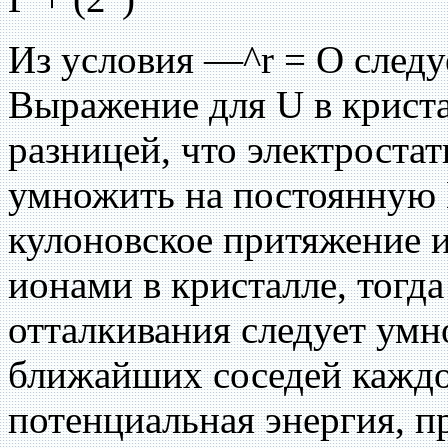
Из условия —^r = O следует
Выражение для U в криста
разницей, что электроста
умножить на постоянную 
кулоновское притяжение 
ионами в кристалле, тогд
отталкивания следует умн
ближайших соседей каждо
потенциальная энергия, п