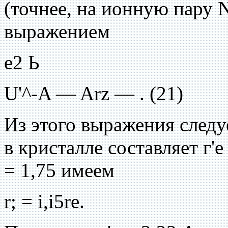
(точнее, на ионную пару N
выражением
е2 Ь
U'^-A — Arz — . (21)
Из этого выражения следу
в кристалле составляет г'е
= 1,75 имеем
r; = i,i5re.