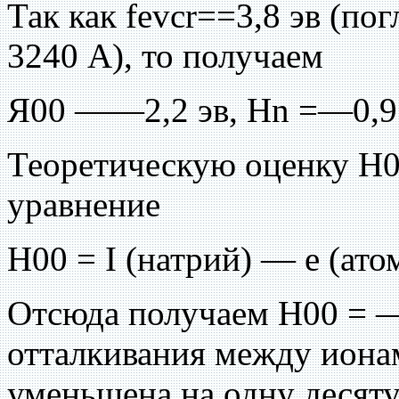
Так как fevcr==3,8 эв (п
3240 А), то получаем
Я00 ——2,2 эв, Hn =—0,9 
Теоретическую оценку H0
уравнение
H00 = I (натрий) — е (ато
Отсюда получаем H00 = —2
отталкивания между иона
уменьшена на одну десят